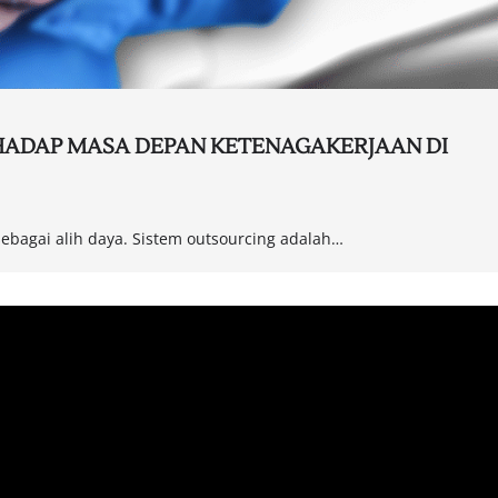
HADAP MASA DEPAN KETENAGAKERJAAN DI
bagai alih daya. Sistem outsourcing adalah…