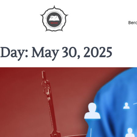
Ber
Day:
May 30, 2025