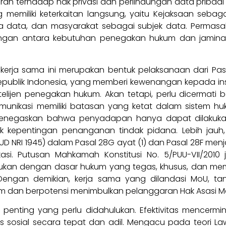
ran terhadap hak privasi dan perlindungan data pribadi 
 memiliki keterkaitan langsung, yaitu Kejaksaan seb
ia data, dan masyarakat sebagai subjek data. Perm
an antara kebutuhan penegakan hukum dan jaminan ko
erja sama ini merupakan bentuk pelaksanaan dari Pa
epublik Indonesia, yang memberi kewenangan kepada inst
elijen penegakan hukum. Akan tetapi, perlu dicermat
omunikasi memiliki batasan yang ketat dalam sistem h
negaskan bahwa penyadapan hanya dapat dilakuka
k kepentingan penanganan tindak pidana. Lebih jau
UD NRI 1945) dalam Pasal 28G ayat (1) dan Pasal 28F me
kasi. Putusan Mahkamah Konstitusi No. 5/PUU-VII/20
kan dengan dasar hukum yang tegas, khusus, dan mempe
 Dengan demikian, kerja sama yang dilandasi MoU, tan
um dan berpotensi menimbulkan pelanggaran Hak Asasi M
k penting yang perlu didahulukan. Efektivitas mence
s sosial secara tepat dan adil. Mengacu pada teori Law