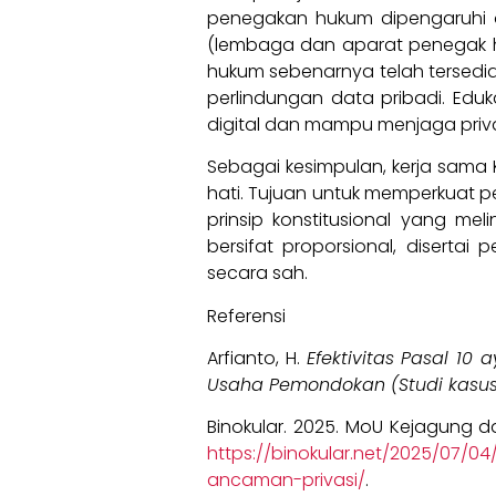
penegakan hukum dipengaruhi o
(lembaga dan aparat penegak hu
hukum sebenarnya telah tersed
perlindungan data pribadi. Edu
digital dan mampu menjaga priv
Sebagai kesimpulan, kerja sama 
hati. Tujuan untuk memperkuat p
prinsip konstitusional yang me
bersifat proporsional, diserta
secara sah.
Referensi
Arfianto, H.
Efektivitas Pasal 1
Usaha Pemondokan (Studi kasu
Binokular. 2025. MoU Kejagung 
https://binokular.net/2025/07
ancaman-privasi/
.