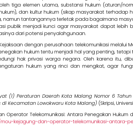
leh tiga elemen utama, substansi hukum (aturan/norma
kum), dan kultur hukum (sikap masyarakat terhadap huk
ia, namun tantangannya terletak pada bagaimana mas
kasi publik menjadi kunci agar masyarakat dapat lebi
asinya dari potensi penyalahgunaan.
Kejaksaan dengan perusahaan telekomunikasi melalui Mo
enegakan hukum tentu menjadi hal yang penting, tetapi 
lindungi hak privasi warga negara. Oleh karena itu, 
i pengaturan hukum yang rinci dan mengikat, agar fu
0 ayat (1) Peraturan Daerah Kota Malang Nomor 6 Tahu
s di Kecamatan Lowokwaru Kota Malang)
(Skripsi, Univer
dan Operator Telekomunikasi: Antara Penegakan Hukum da
/04/mou-kejagung-dan-operator-telekomunikasi-antara