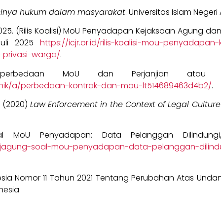
ngsinya hukum dalam masyarakat
. Universitas Islam Neger
m. 2025. (Rilis Koalisi) MoU Penyadapan Kejaksaan Agung 
Juli 2025
https://icjr.or.id/rilis-koalisi-mou-penyada
-privasi-warga/
.
perbedaan MoU dan Perjanjian atau 
linik/a/perbedaan-kontrak-dan-mou-lt514689463d4b2/
.
N. (2020)
Law Enforcement in the Context of Legal Culture
l MoU Penyadapan: Data Pelanggan Dilindungi
ejagung-soal-mou-penyadapan-data-pelanggan-dilindu
sia Nomor 11 Tahun 2021 Tentang Perubahan Atas Und
nesia