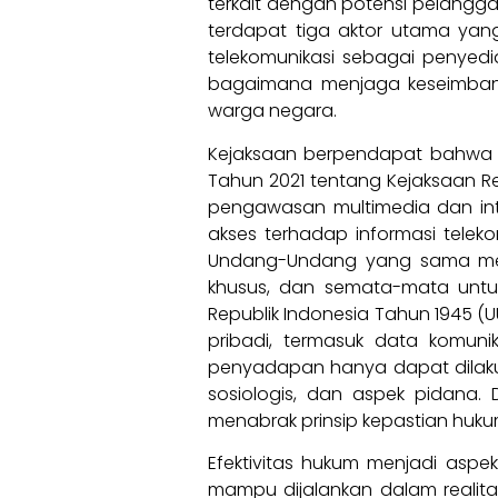
terkait dengan potensi pelangga
terdapat tiga aktor utama yang
telekomunikasi sebagai penyed
bagaimana menjaga keseimbang
warga negara.
Kejaksaan berpendapat bahwa k
Tahun 2021 tentang Kejaksaan R
pengawasan multimedia dan int
akses terhadap informasi telek
Undang-Undang yang sama me
khusus, dan semata-mata untu
Republik Indonesia Tahun 1945 (U
pribadi, termasuk data komuni
penyadapan hanya dapat dilaku
sosiologis, dan aspek pidana.
menabrak prinsip kepastian huk
Efektivitas hukum menjadi aspe
mampu dijalankan dalam realita