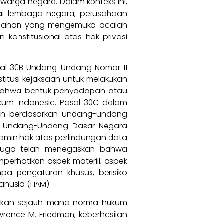
warga negara. Dalam konteks ini,
agai lembaga negara, perusahaan
asalahan yang mengemuka adalah
nstitusional atas hak privasi
sal 30B Undang-Undang Nomor 11
itusi kejaksaan untuk melakukan
i bahwa bentuk penyadapan atau
ukum Indonesia. Pasal 30C dalam
n berdasarkan undang-undang
h, Undang-Undang Dasar Negara
njamin hak atas perlindungan data
10 juga telah menegaskan bahwa
rhatikan aspek materiil, aspek
pa pengaturan khusus, berisiko
anusia (HAM).
rminkan sejauh mana norma hukum
rence M. Friedman, keberhasilan