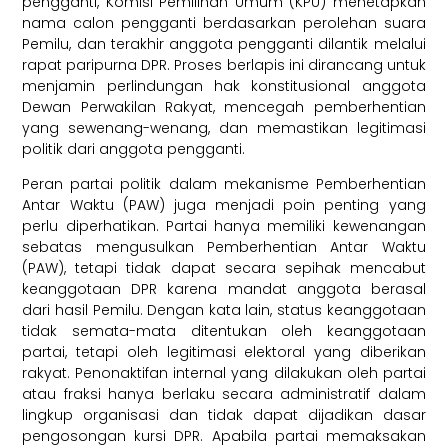
pengganti, Komisi Pemilihan Umum (KPU) menetapkan
nama calon pengganti berdasarkan perolehan suara
Pemilu, dan terakhir anggota pengganti dilantik melalui
rapat paripurna DPR. Proses berlapis ini dirancang untuk
menjamin perlindungan hak konstitusional anggota
Dewan Perwakilan Rakyat, mencegah pemberhentian
yang sewenang-wenang, dan memastikan legitimasi
politik dari anggota pengganti.
Peran partai politik dalam mekanisme Pemberhentian
Antar Waktu (PAW) juga menjadi poin penting yang
perlu diperhatikan. Partai hanya memiliki kewenangan
sebatas mengusulkan Pemberhentian Antar Waktu
(PAW), tetapi tidak dapat secara sepihak mencabut
keanggotaan DPR karena mandat anggota berasal
dari hasil Pemilu. Dengan kata lain, status keanggotaan
tidak semata-mata ditentukan oleh keanggotaan
partai, tetapi oleh legitimasi elektoral yang diberikan
rakyat. Penonaktifan internal yang dilakukan oleh partai
atau fraksi hanya berlaku secara administratif dalam
lingkup organisasi dan tidak dapat dijadikan dasar
pengosongan kursi DPR. Apabila partai memaksakan