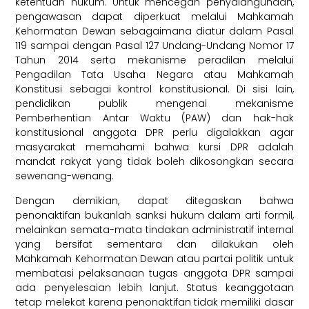
ketentuan hukum. Untuk mencegah penyalahgunaan,
pengawasan dapat diperkuat melalui Mahkamah
Kehormatan Dewan sebagaimana diatur dalam Pasal
119 sampai dengan Pasal 127 Undang-Undang Nomor 17
Tahun 2014 serta mekanisme peradilan melalui
Pengadilan Tata Usaha Negara atau Mahkamah
Konstitusi sebagai kontrol konstitusional. Di sisi lain,
pendidikan publik mengenai mekanisme
Pemberhentian Antar Waktu (PAW) dan hak-hak
konstitusional anggota DPR perlu digalakkan agar
masyarakat memahami bahwa kursi DPR adalah
mandat rakyat yang tidak boleh dikosongkan secara
sewenang-wenang.
Dengan demikian, dapat ditegaskan bahwa
penonaktifan bukanlah sanksi hukum dalam arti formil,
melainkan semata-mata tindakan administratif internal
yang bersifat sementara dan dilakukan oleh
Mahkamah Kehormatan Dewan atau partai politik untuk
membatasi pelaksanaan tugas anggota DPR sampai
ada penyelesaian lebih lanjut. Status keanggotaan
tetap melekat karena penonaktifan tidak memiliki dasar